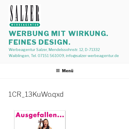
Zum
Inhalt
springen
WERBUNG MIT WIRKUNG.
FEINES DESIGN.
Werbeagentur Salzer, Mendelssohnstr. 12, D-71332
Waiblingen, Tel. 07151 561009, info@salzer-werbeagentur.de
Menü
1CR_13KuWo.qxd