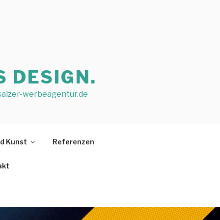
 DESIGN.
@salzer-werbeagentur.de
nd Kunst
Referenzen
akt