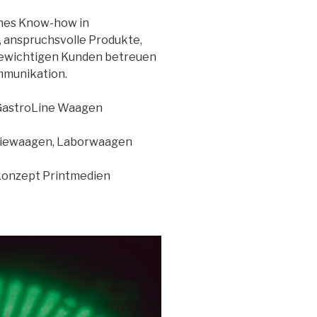
ches Know-how in
, anspruchsvolle Produkte,
ewichtigen Kunden betreuen
ommunikation.
 GastroLine Waagen
riewaagen, Laborwaagen
konzept Printmedien