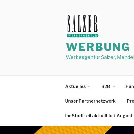
Zum
Inhalt
springen
WERBUNG M
Werbeagentur Salzer, Mendels
Aktuelles
B2B
Han
Unser Partnernetzwerk
Pre
Ihr Stadtteil aktuell Juli-Augu