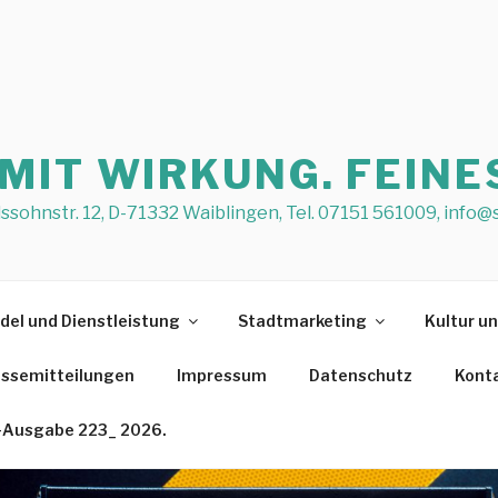
IT WIRKUNG. FEINES
sohnstr. 12, D-71332 Waiblingen, Tel. 07151 561009, info
del und Dienstleistung
Stadtmarketing
Kultur u
ssemitteilungen
Impressum
Datenschutz
Kont
st-Ausgabe 223_ 2026.