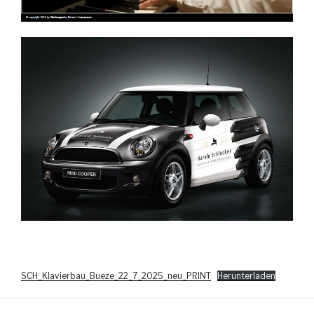
SCH_Klavierbau_Bueze_22_7_2025_neu_PRINT
Herunterladen