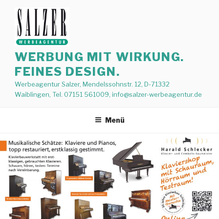
Zum
Inhalt
springen
WERBUNG MIT WIRKUNG.
FEINES DESIGN.
Werbeagentur Salzer, Mendelssohnstr. 12, D-71332
Waiblingen, Tel. 07151 561009, info@salzer-werbeagentur.de
Menü