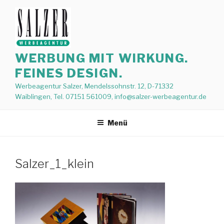
Zum
Inhalt
springen
WERBUNG MIT WIRKUNG.
FEINES DESIGN.
Werbeagentur Salzer, Mendelssohnstr. 12, D-71332
Waiblingen, Tel. 07151 561009, info@salzer-werbeagentur.de
Menü
Salzer_1_klein