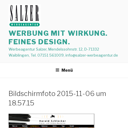
Zum
Inhalt
springen
WERBUNG MIT WIRKUNG.
FEINES DESIGN.
Werbeagentur Salzer, Mendelssohnstr. 12, D-71332
Waiblingen, Tel. 07151 561009, info@salzer-werbeagentur.de
Menü
Bildschirmfoto 2015-11-06 um
18.57.15