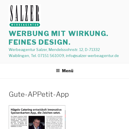
Zum
Inhalt
springen
WERBUNG MIT WIRKUNG.
FEINES DESIGN.
Werbeagentur Salzer, Mendelssohnstr. 12, D-71332
Waiblingen, Tel. 07151 561009, info@salzer-werbeagentur.de
Menü
Gute-APPetit-App