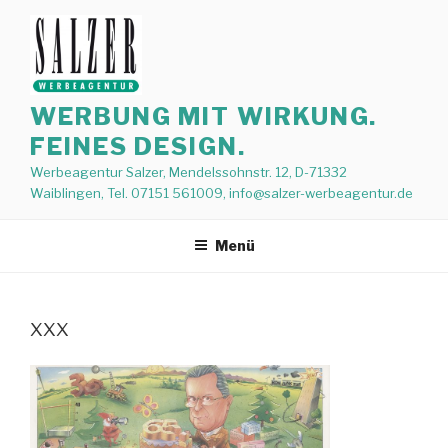
Zum
Inhalt
springen
WERBUNG MIT WIRKUNG.
FEINES DESIGN.
Werbeagentur Salzer, Mendelssohnstr. 12, D-71332
Waiblingen, Tel. 07151 561009, info@salzer-werbeagentur.de
Menü
xxx