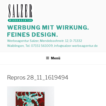
Zum
Inhalt
springen
WERBUNG MIT WIRKUNG.
FEINES DESIGN.
Werbeagentur Salzer, Mendelssohnstr. 12, D-71332
Waiblingen, Tel. 07151 561009, info@salzer-werbeagentur.de
Menü
Repros 28_11_1619494