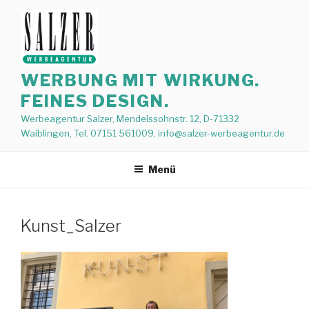
Zum
Inhalt
springen
WERBUNG MIT WIRKUNG.
FEINES DESIGN.
Werbeagentur Salzer, Mendelssohnstr. 12, D-71332
Waiblingen, Tel. 07151 561009, info@salzer-werbeagentur.de
Menü
Kunst_Salzer