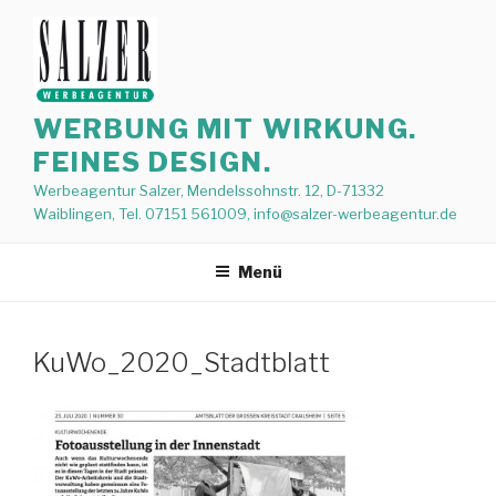
Zum
Inhalt
springen
WERBUNG MIT WIRKUNG.
FEINES DESIGN.
Werbeagentur Salzer, Mendelssohnstr. 12, D-71332
Waiblingen, Tel. 07151 561009, info@salzer-werbeagentur.de
Menü
KuWo_2020_Stadtblatt