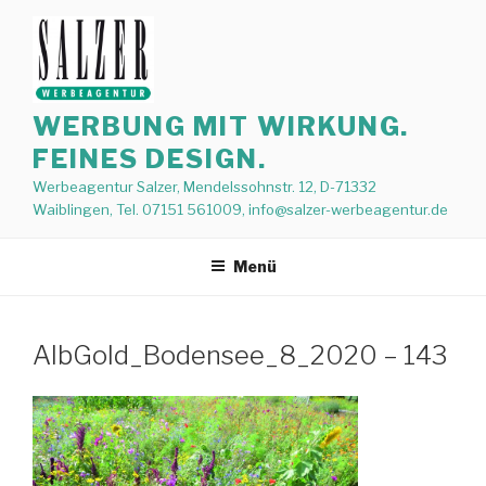
Zum
Inhalt
springen
WERBUNG MIT WIRKUNG.
FEINES DESIGN.
Werbeagentur Salzer, Mendelssohnstr. 12, D-71332
Waiblingen, Tel. 07151 561009, info@salzer-werbeagentur.de
Menü
AlbGold_Bodensee_8_2020 – 143