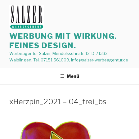
Zum
Inhalt
springen
WERBUNG MIT WIRKUNG.
FEINES DESIGN.
Werbeagentur Salzer, Mendelssohnstr. 12, D-71332
Waiblingen, Tel. 07151 561009, info@salzer-werbeagentur.de
Menü
xHerzpin_2021 – 04_frei_bs