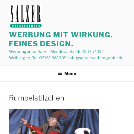
Zum
Inhalt
springen
WERBUNG MIT WIRKUNG.
FEINES DESIGN.
Werbeagentur Salzer, Mendelssohnstr. 12, D-71332
Waiblingen, Tel. 07151 561009, info@salzer-werbeagentur.de
Menü
Rumpelstilzchen